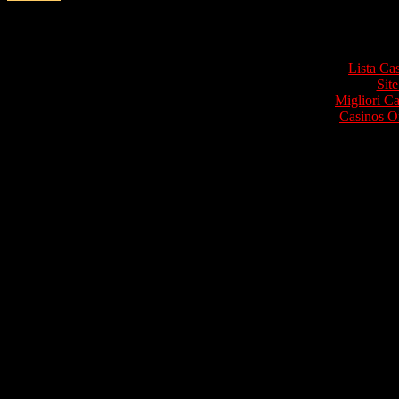
Top re
Lista Ca
Site
Migliori 
Casinos O