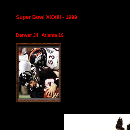
Super Bowl XXXIII - 1999
Denver 34 Atlanta 19