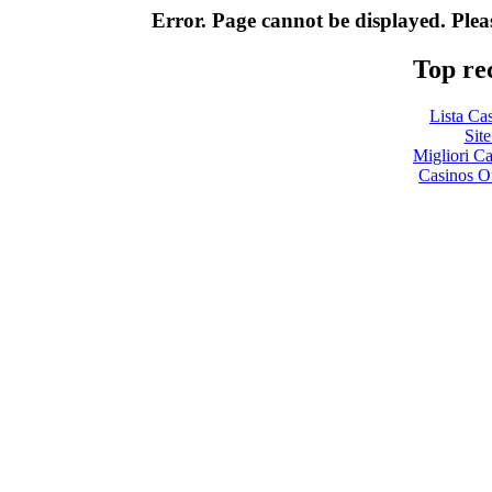
Error. Page cannot be displayed. Pleas
Top re
Lista Ca
Site
Migliori 
Casinos O